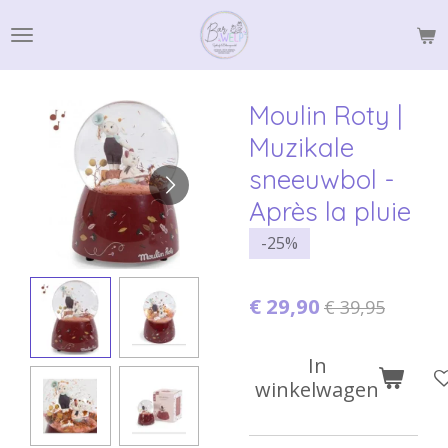
Ga
direct
naar
de
Moulin Roty |
hoofdinhoud
Muzikale
sneeuwbol -
Après la pluie
-25%
€ 29,90
€ 39,95
In
winkelwagen