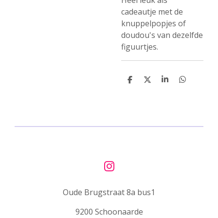
Heel leuk als
cadeautje met de
knuppelpopjes of
doudou's van dezelfde
figuurtjes.
D
D
S
D
e
e
h
e
l
e
a
l
e
l
r
e
n
e
n
I
n
Oude Brugstraat 8a bus1
s
t
9200 Schoonaarde