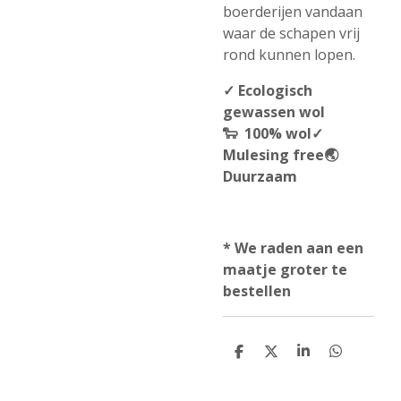
boerderijen vandaan
waar de schapen vrij
rond kunnen lopen.
✓ Ecologisch
gewassen wol
🐑
100% wol
✓
M
ulesing free
🌏
Duurzaam
* We raden aan een
maatje groter te
bestellen
D
D
S
D
e
e
h
e
l
e
a
l
e
l
r
e