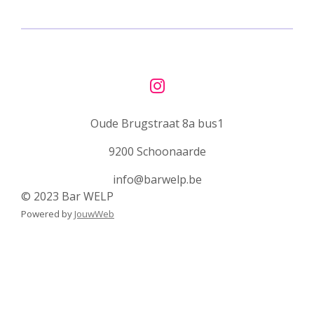
n
e
n
I
n
Oude Brugstraat 8a bus1
s
t
9200 Schoonaarde
a
g
info@barwelp.be
r
© 2023 Bar WELP
a
Powered by
JouwWeb
m