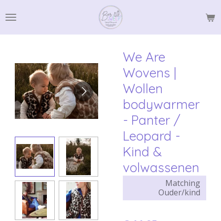
Ga
direct
naar
de
We Are
hoofdinhoud
Wovens |
Wollen
bodywarmer
- Panter /
Leopard -
Kind &
volwassenen
Matching
Ouder/kind