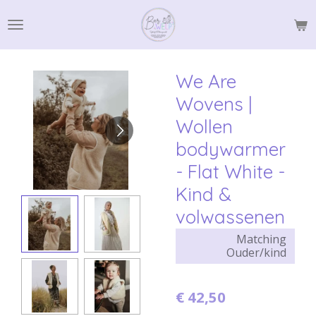
Ga
direct
naar
de
We Are
hoofdinhoud
Wovens |
Wollen
bodywarmer
- Flat White -
Kind &
volwassenen
Matching
Ouder/kind
€ 42,50