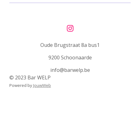
I
n
Oude Brugstraat 8a bus1
s
t
9200 Schoonaarde
a
g
info@barwelp.be
r
© 2023 Bar WELP
a
Powered by
JouwWeb
m