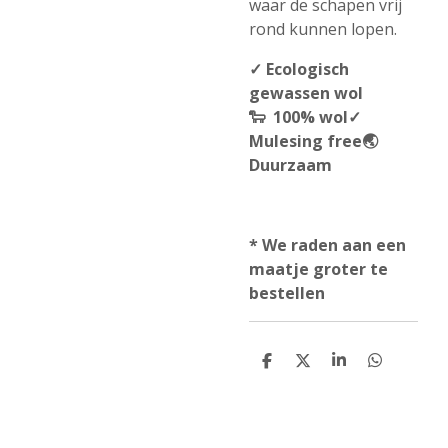
waar de schapen vrij
rond kunnen lopen.
✓ Ecologisch
gewassen wol
🐑
100% wol
✓
M
ulesing free
🌏
Duurzaam
* We raden aan een
maatje groter te
bestellen
D
D
S
D
e
e
h
e
l
e
a
l
e
l
r
e
n
e
n