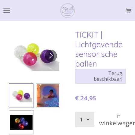
Ga
direct
naar
de
TICKIT |
hoofdinhoud
Lichtgevende
sensorische
ballen
Terug
beschikbaar!
€ 24,95
In
winkelwage