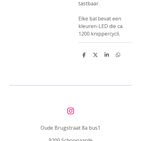
tastbaar.
Elke bal bevat een
kleuren-LED die ca.
1200 knippercycli.
D
D
S
D
e
e
h
e
l
e
a
l
e
l
r
e
n
e
n
I
n
Oude Brugstraat 8a bus1
s
t
9200 Schoonaarde