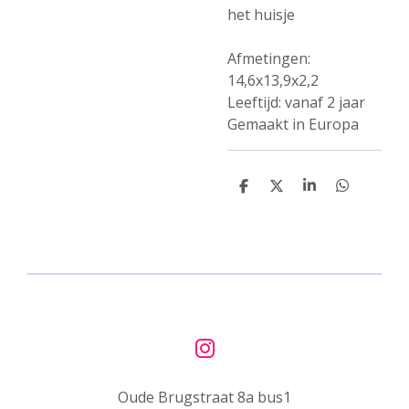
het huisje
Afmetingen:
14,6x13,9x2,2
Leeftijd: vanaf 2 jaar
Gemaakt in Europa
D
D
S
D
e
e
h
e
l
e
a
l
e
l
r
e
n
e
n
I
n
Oude Brugstraat 8a bus1
s