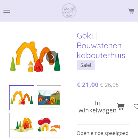
Ga
direct
naar
de
Goki |
hoofdinhoud
Bouwstenen
kabouterhuis
Sale!
€ 21,00
€ 26,95
In
winkelwagen
Open einde speelgoed