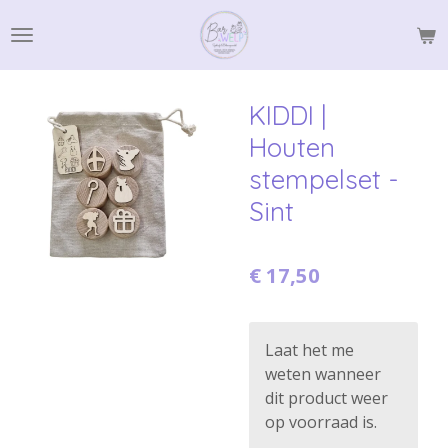
Ga
direct
naar
de
KIDDI |
hoofdinhoud
Houten
stempelset -
Sint
€ 17,50
Laat het me
weten wanneer
dit product weer
op voorraad is.