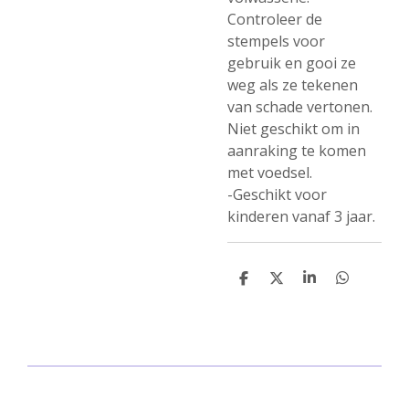
Controleer de
stempels voor
gebruik en gooi ze
weg als ze tekenen
van schade vertonen.
Niet geschikt om in
aanraking te komen
met voedsel.
-Geschikt voor
kinderen vanaf 3 jaar.
D
D
S
D
e
e
h
e
l
e
a
l
e
l
r
e
n
e
n