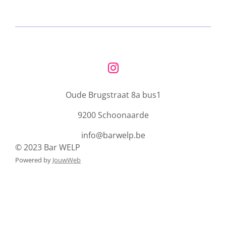
e
l
r
e
n
e
n
I
n
Oude Brugstraat 8a bus1
s
t
9200 Schoonaarde
a
g
info@barwelp.be
r
© 2023 Bar WELP
a
Powered by
JouwWeb
m