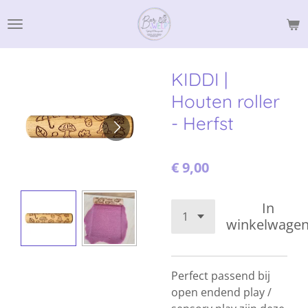
Ga
direct
naar
de
KIDDI |
hoofdinhoud
Houten roller
- Herfst
€ 9,00
In
winkelwage
Perfect passend bij
open endend play /