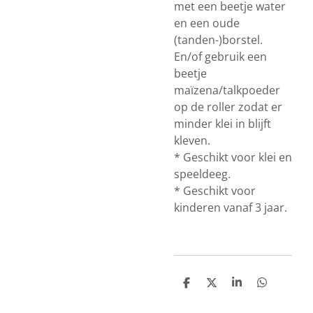
met een beetje water
en een oude
(tanden-)borstel.
En/of gebruik een
beetje
maïzena/talkpoeder
op de roller zodat er
minder klei in blijft
kleven.
* Geschikt voor klei en
speeldeeg.
* Geschikt voor
kinderen vanaf 3 jaar.
D
D
S
D
e
e
h
e
l
e
a
l