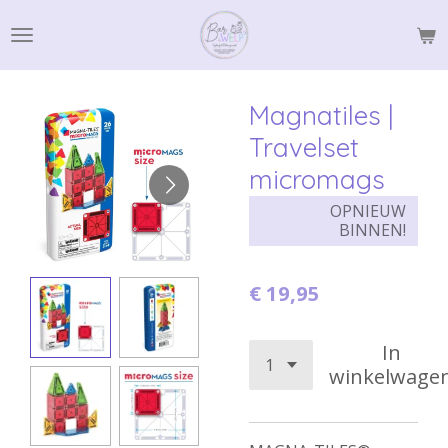
Ga
direct
naar
de
Magnatiles |
hoofdinhoud
Travelset
micromags
OPNIEUW
BINNEN!
€ 19,95
In
winkelwage