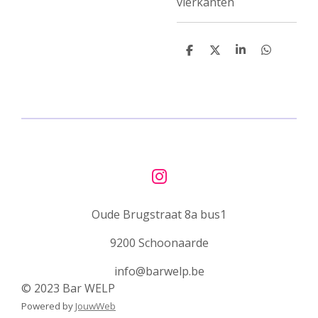
vierkanten
D
D
S
D
e
e
h
e
l
e
a
l
e
l
r
e
n
e
n
I
n
Oude Brugstraat 8a bus1
s
t
9200 Schoonaarde
a
g
info@barwelp.be
r
© 2023 Bar WELP
a
Powered by
JouwWeb