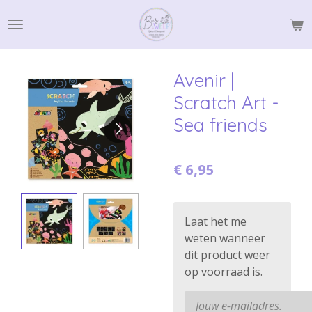
Ga
direct
naar
de
Avenir |
hoofdinhoud
Scratch Art -
Sea friends
€ 6,95
Laat het me
weten wanneer
dit product weer
op voorraad is.