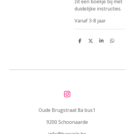
zit een boekje bij met
duidelijke instructies.
Vanaf 3-8 jaar
D
D
S
D
e
e
h
e
l
e
a
l
e
l
r
e
n
e
n
I
n
Oude Brugstraat 8a bus1
s
t
9200 Schoonaarde
a
g