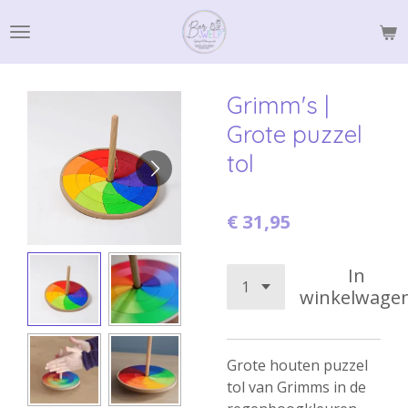
Ga
direct
naar
de
Grimm's |
hoofdinhoud
Grote puzzel
tol
€ 31,95
In
winkelwage
Grote houten puzzel
tol van Grimms in de