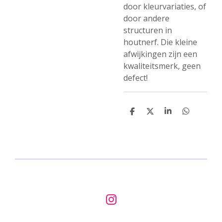
door kleurvariaties, of
door andere
structuren in
houtnerf. Die kleine
afwijkingen zijn een
kwaliteitsmerk, geen
defect!
D
D
S
D
e
e
h
e
l
e
a
l
e
l
r
e
n
e
n
I
n