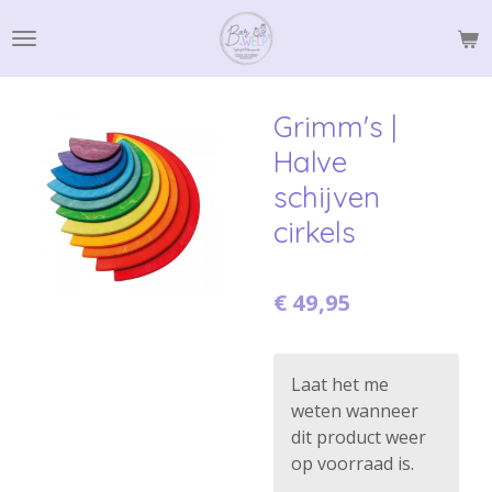
Ga
direct
naar
de
Grimm's |
hoofdinhoud
Halve
schijven
cirkels
€ 49,95
Laat het me
weten wanneer
dit product weer
op voorraad is.