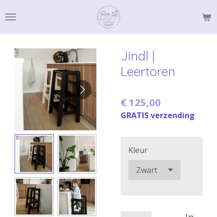
Ga
direct
naar
de
Jindl |
hoofdinhoud
Leertoren
€ 125,00
GRATIS verzending
Kleur