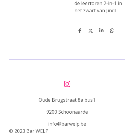
de
leertoren 2-in-1 in
het zwart
van Jindl.
D
D
S
D
e
e
h
e
l
e
a
l
e
l
r
e
n
e
n
I
n
Oude Brugstraat 8a bus1
s
t
9200 Schoonaarde
a
g
info@barwelp.be
r
© 2023 Bar WELP