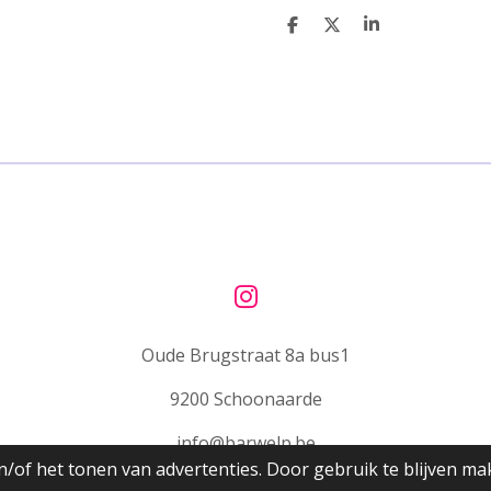
D
D
S
e
e
h
l
e
a
e
l
r
n
e
I
n
Oude Brugstraat 8a bus1
s
t
9200 Schoonaarde
a
g
info@barwelp.be
r
/of het tonen van advertenties. Door gebruik te blijven ma