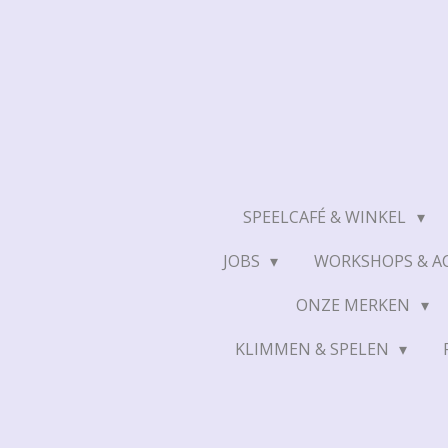
Ga
direct
naar
de
hoofdinhoud
SPEELCAFÉ & WINKEL
JOBS
WORKSHOPS & AC
ONZE MERKEN
KLIMMEN & SPELEN