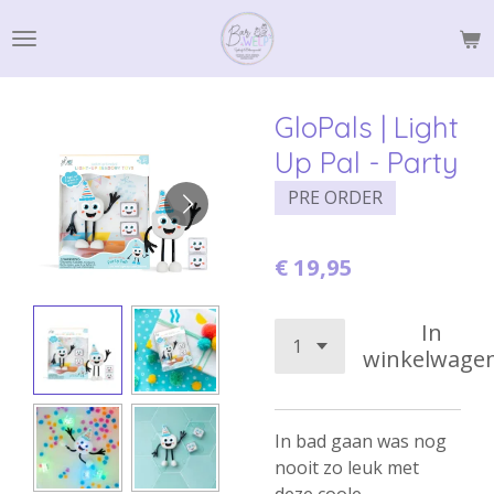
Ga
direct
naar
de
GloPals | Light
hoofdinhoud
Up Pal - Party
PRE ORDER
€ 19,95
In
winkelwage
In bad gaan was nog
nooit zo leuk met