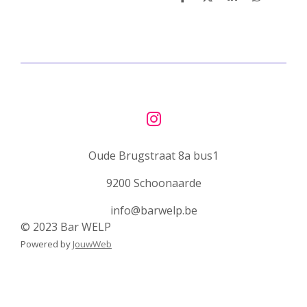
D
D
S
D
e
e
h
e
l
e
a
l
e
l
r
e
n
e
n
I
n
Oude Brugstraat 8a bus1
s
t
9200 Schoonaarde
a
g
info@barwelp.be
r
© 2023 Bar WELP
a
Powered by
JouwWeb
m