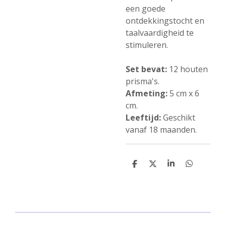
een ​​goede
ontdekkingstocht en
taalvaardigheid te
stimuleren.
Set bevat:
12 houten
prisma's.
Afmeting:
5 cm x 6
cm.
Leeftijd:
Geschikt
vanaf 18 maanden.
D
D
S
D
e
e
h
e
l
e
a
l
e
l
r
e
n
e
n