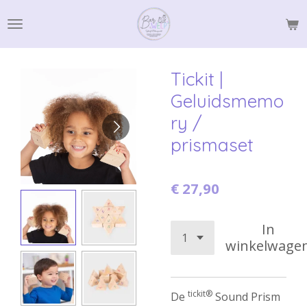
Ga
direct
naar
de
Tickit |
hoofdinhoud
Geluidsmemo
ry /
prismaset
€ 27,90
In
winkelwage
tickit®
De
Sound Prism