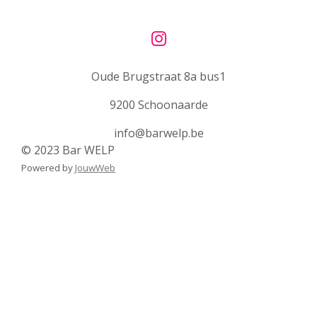
I
n
Oude Brugstraat 8a bus1
s
t
9200 Schoonaarde
a
g
info@barwelp.be
r
© 2023 Bar WELP
a
Powered by
JouwWeb
m