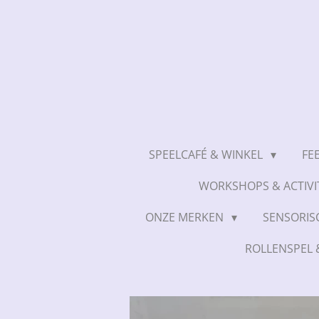
Ga
direct
naar
de
hoofdinhoud
SPEELCAFÉ & WINKEL
FE
WORKSHOPS & ACTIVI
ONZE MERKEN
SENSORIS
ROLLENSPEL