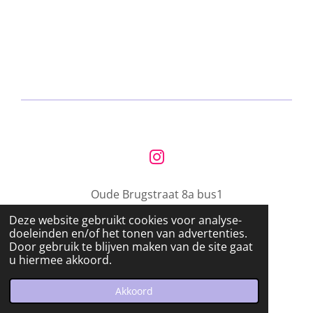
n
e
n
I
n
Oude Brugstraat 8a bus1
s
t
Deze website gebruikt cookies voor analyse-
9200 Schoonaarde
a
doeleinden en/of het tonen van advertenties.
g
Door gebruik te blijven maken van de site gaat
info@barwelp.be
u hiermee akkoord.
r
© 2023 Bar WELP
a
Powered by
JouwWeb
Akkoord
m