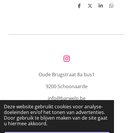
D
D
S
D
e
e
h
e
l
e
a
l
e
l
r
e
n
e
n
I
n
Oude Brugstraat 8a bus1
s
t
9200 Schoonaarde
a
g
info@barwelp.be
r
© 2023 Bar WELP
Deze website gebruikt cookies voor analyse-
a
doeleinden en/of het tonen van advertenties.
Powered by
JouwWeb
Door gebruik te blijven maken van de site gaat
m
u hiermee akkoord.