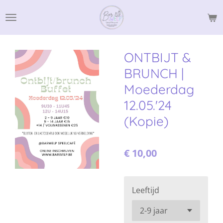
Ga
direct
naar
de
ONTBIJT &
hoofdinhoud
BRUNCH |
Moederdag
12.05.'24
(Kopie)
€ 10,00
Leeftijd