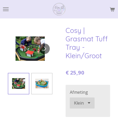
Ga
direct
naar
de
Cosy |
hoofdinhoud
Grasmat Tuff
Tray -
Klein/Groot
€ 25,90
Afmeting