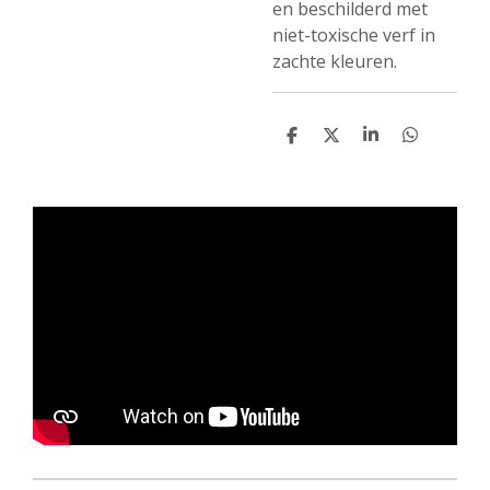
en beschilderd met
niet-toxische verf in
zachte kleuren.
D
D
S
D
e
e
h
e
l
e
a
l
e
l
r
e
n
e
n