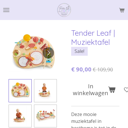
Ga
direct
naar
de
Tender Leaf |
hoofdinhoud
Muziektafel
Sale!
€ 90,00
€ 109,90
In
winkelwagen
Deze mooie
muziektafel in