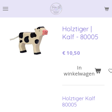
Ga
direct
naar
de
Holztiger |
hoofdinhoud
Kalf - 80005
€ 10,50
In
winkelwagen
Holztiger Kalf
80005