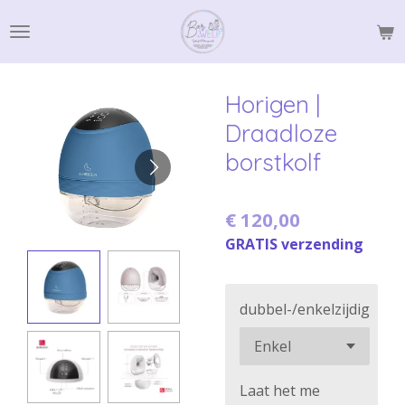
Ga
direct
naar
de
Horigen |
hoofdinhoud
Draadloze
borstkolf
€ 120,00
GRATIS verzending
dubbel-/enkelzijdig
Laat het me