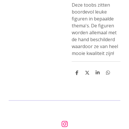
Deze toobs zitten
boordevol leuke
figuren in bepaalde
thema's. De figuren
worden allemaal met
de hand beschilderd
waardoor ze van heel
mooie kwaliteit zijn!
D
D
S
D
e
e
h
e
l
e
a
l
e
l
r
e
n
e
n
I