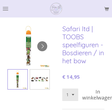
Ga
direct
naar
de
Safari ltd |
hoofdinhoud
TOOBS
speelfiguren -
Bosdieren / in
het bow
€ 14,95
In
winkelwage