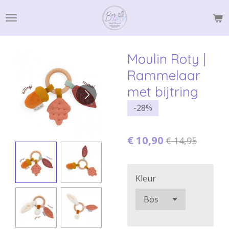
Ga
direct
naar
de
Moulin Roty |
hoofdinhoud
Rammelaar
met bijtring
-28%
€ 10,90
€ 14,95
Kleur