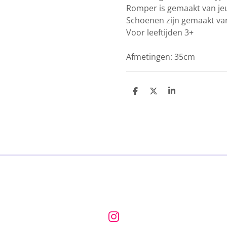
Romper is gemaakt van jeu
Schoenen zijn gemaakt van
Voor leeftijden 3+
Afmetingen: 35cm
D
D
S
e
e
h
l
e
a
e
l
r
n
e
I