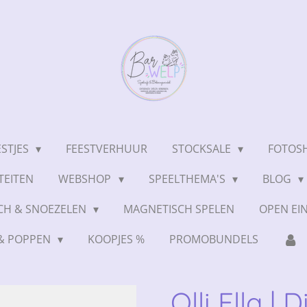
ESTJES
FEESTVERHUUR
STOCKSALE
FOTOSH
TEITEN
WEBSHOP
SPEELTHEMA'S
BLOG
CH & SNOEZELEN
MAGNETISCH SPELEN
OPEN EI
 & POPPEN
KOOPJES %
PROMOBUNDELS
Olli Ella |