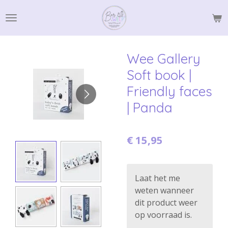
Ga
direct
naar
de
Wee Gallery
hoofdinhoud
Soft book |
Friendly faces
| Panda
€ 15,95
Laat het me
weten wanneer
dit product weer
op voorraad is.