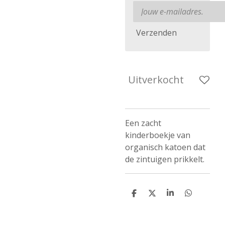
Verzenden
Uitverkocht
Een zacht
kinderboekje van
organisch katoen dat
de zintuigen prikkelt.
D
D
S
D
e
e
h
e
l
e
a
l
e
l
r
e