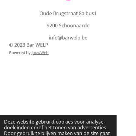
I
n
Oude Brugstraat 8a bus1
s
t
9200 Schoonaarde
a
g
info@barwelp.be
r
© 2023 Bar WELP
a
Powered by
JouwWeb
m
Deze website gebruikt cookies voor analyse-
doeleinden en/of het tonen van advertenties.
Door gebruik te blijven maken van de site gaat