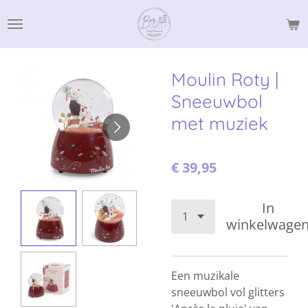
Ga
direct
naar
de
Moulin Roty |
hoofdinhoud
Sneeuwbol
met muziek
€ 39,95
In
winkelwage
Een muzikale
sneeuwbol vol glitters